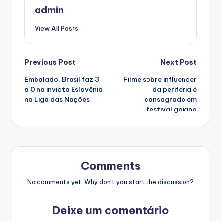
admin
View All Posts
Post
Previous Post
Next Post
Embalado, Brasil faz 3
Filme sobre influencer
navigation
a 0 na invicta Eslovênia
da periferia é
na Liga das Nações
consagrado em
festival goiano
Comments
No comments yet. Why don’t you start the discussion?
Deixe um comentário