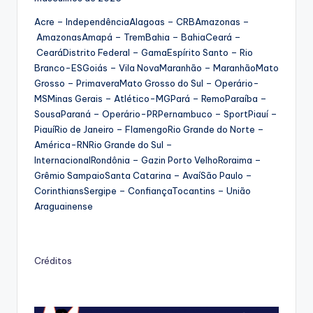
Acre – IndependênciaAlagoas – CRBAmazonas –
AmazonasAmapá – TremBahia – BahiaCeará –
CearáDistrito Federal – GamaEspírito Santo – Rio
Branco-ESGoiás – Vila NovaMaranhão – MaranhãoMato
Grosso – PrimaveraMato Grosso do Sul – Operário-
MSMinas Gerais – Atlético-MGPará – RemoParaíba –
SousaParaná – Operário-PRPernambuco – SportPiauí –
PiauíRio de Janeiro – FlamengoRio Grande do Norte –
América-RNRio Grande do Sul –
InternacionalRondônia – Gazin Porto VelhoRoraima –
Grêmio SampaioSanta Catarina – AvaíSão Paulo –
CorinthiansSergipe – ConfiançaTocantins – União
Araguainense
Créditos