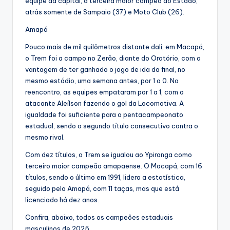
equipe da capital, a terceira maior campeã do Estado,
atrás somente de Sampaio (37) e Moto Club (26).
Amapá
Pouco mais de mil quilômetros distante dali, em Macapá,
o Trem foi a campo no Zerão, diante do Oratório, com a
vantagem de ter ganhado o jogo de ida da final, no
mesmo estádio, uma semana antes, por 1 a 0. No
reencontro, as equipes empataram por 1 a 1, com o
atacante Aleílson fazendo o gol da Locomotiva. A
igualdade foi suficiente para o pentacampeonato
estadual, sendo o segundo título consecutivo contra o
mesmo rival.
Com dez títulos, o Trem se igualou ao Ypiranga como
terceiro maior campeão amapaense. O Macapá, com 16
títulos, sendo o último em 1991, lidera a estatística,
seguido pelo Amapá, com 11 taças, mas que está
licenciado há dez anos.
Confira, abaixo, todos os campeões estaduais
masculinos de 2025