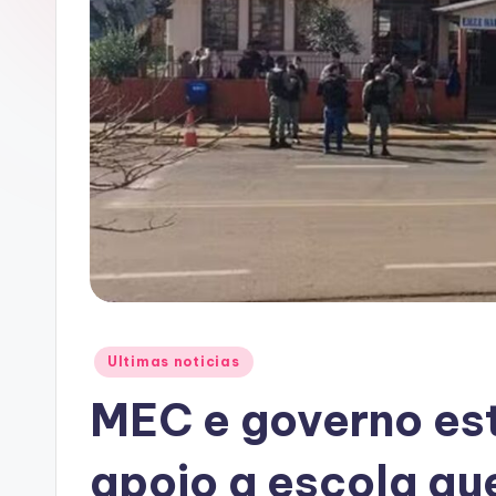
A
C
Posted
Ultimas noticias
in
MEC e governo es
apoio a escola qu