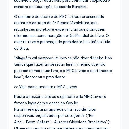
seu livro e pegar outro livro para continuar”, explicou o
ministro da Educação, Leonardo Barchini.
O aumento do acervo do MEC Livros foi anunciado
durante a entrega do 9º Prêmio Vivaleitura, que
reconheceu projetos e experiências que promovem
a leitura, em comemoração ao Dia Mundial do Livro. O
evento teve a presença do presidente Luiz Inácio Lula
da Silva.
“Ninguém vai comprar um livro se não tiver dinheiro. Nós
temos que fazer as pessoas lerem, mesmo que não
possam comprar um livro, e o MEC Livros é exatamente
isso”, destacou o presidente.
>> Veja como acessar o MEC Livros:
Basta acessar o site ou o aplicativo do MEC Livros e
fazer o login com a conta do Gov.br;
Na primeira página, aparece uma lista de livros
disponíveis, organizados por categorias (“Em
Alta”, “Best-Sellers”, “Autores Clássicos Brasileiros”);
Clique na capa da obra que deseja pegar emprestado.