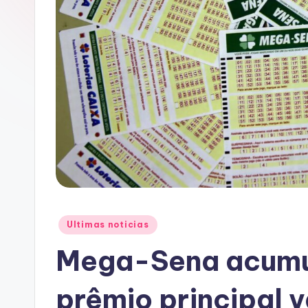
A
C
Posted
Ultimas noticias
in
Mega-Sena acumu
prêmio principal v