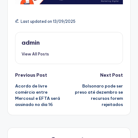
Last updated on 13/09/2025
admin
View All Posts
Post
Previous Post
Next Post
Acordo de livre
Bolsonaro pode ser
navigation
comércio entre
preso até dezembro se
Mercosul e EFTA será
recursos forem
assinado no dia 16
rejeitados