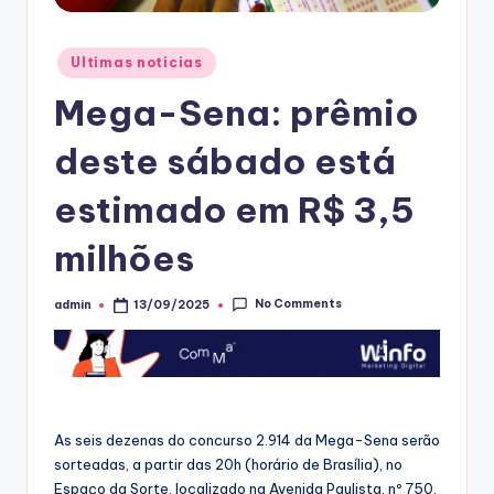
Posted
Ultimas noticias
in
Mega-Sena: prêmio
deste sábado está
estimado em R$ 3,5
milhões
No Comments
admin
13/09/2025
Posted
by
As seis dezenas do concurso 2.914 da Mega-Sena serão
sorteadas, a partir das 20h (horário de Brasília), no
Espaço da Sorte, localizado na Avenida Paulista, nº 750,