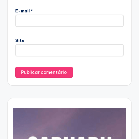
E-mail
*
Site