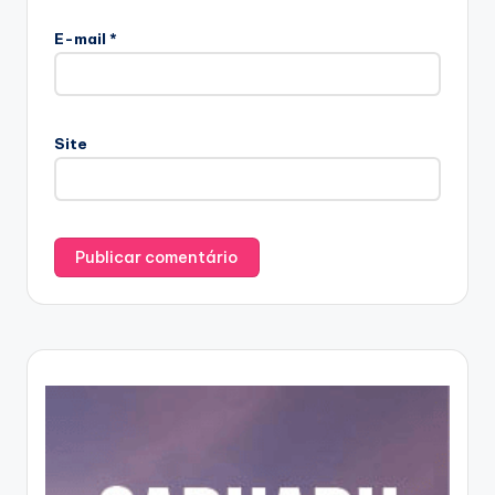
E-mail
*
Site