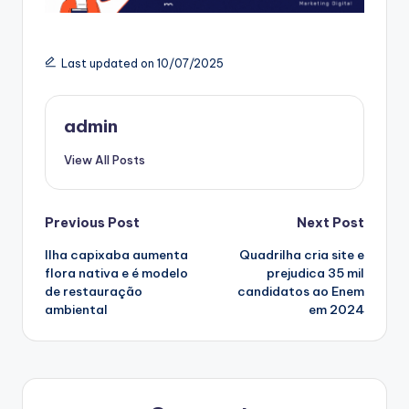
Last updated on 10/07/2025
admin
View All Posts
Post
Previous Post
Next Post
Ilha capixaba aumenta
Quadrilha cria site e
navigation
flora nativa e é modelo
prejudica 35 mil
de restauração
candidatos ao Enem
ambiental
em 2024