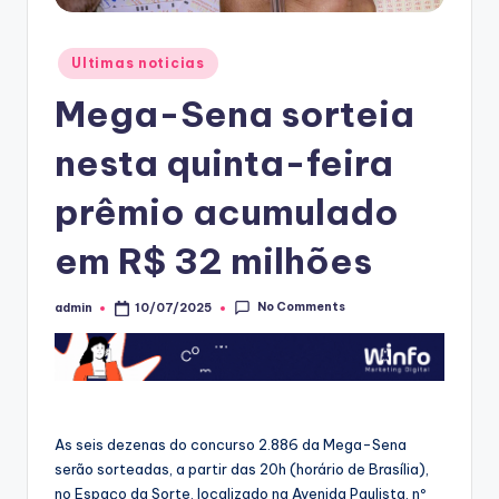
Posted
Ultimas noticias
in
Mega-Sena sorteia
nesta quinta-feira
prêmio acumulado
em R$ 32 milhões
No Comments
admin
10/07/2025
Posted
by
As seis dezenas do concurso 2.886 da Mega-Sena
serão sorteadas, a partir das 20h (horário de Brasília),
no Espaço da Sorte, localizado na Avenida Paulista, nº