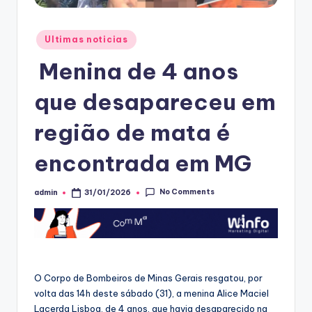
Posted
Ultimas noticias
in
Menina de 4 anos
que desapareceu em
região de mata é
encontrada em MG
No Comments
admin
31/01/2026
Posted
by
O Corpo de Bombeiros de Minas Gerais resgatou, por
volta das 14h deste sábado (31), a menina Alice Maciel
Lacerda Lisboa, de 4 anos, que havia desaparecido na