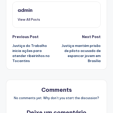
admin
View All Posts
Post
Previous Post
Next Post
Justiça do Trabalho
Justiça mantém prisão
navigation
inicia ações para
de piloto acusado de
atender ribeirinhos no
espancar jovem em
Tocantins
Brasília
Comments
No comments yet. Why don’t you start the discussion?
Deixe um comentário