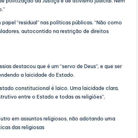
 de politização da Justiça e de ativismo judicial. Nem
o.”
apel “residual” nas políticas públicas. “Não como
sladores, autocontido na restrição de direitos
ssias destacou que é um “servo de Deus”, e que ser
endendo a laicidade do Estado.
stado constitucional é laico. Uma laicidade clara,
utivo entre o Estado e todas as religiões”,
eutro em assuntos religiosos, não adotando uma
ticas das religiosas