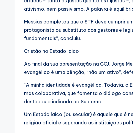
críticas – tanto as justas quanto as injustas –,
ativismo, nem passivismo. A palavra é equilíbri
Messias completou que o STF deve cumprir um p
protagonista ou substituto dos gestores e legi
fundamentais”, concluiu.
Cristão no Estado laico
Ao final da sua apresentação na CCJ, Jorge Me
evangélico é uma bênção, “não um ativo”, def
“A minha identidade é evangélica. Todavia, o E
mas colaborativa, que fomenta o diálogo constr
destacou o indicado ao Supremo.
Um Estado laico (ou secular) é aquele que é n
religião oficial e separando as instituições polí