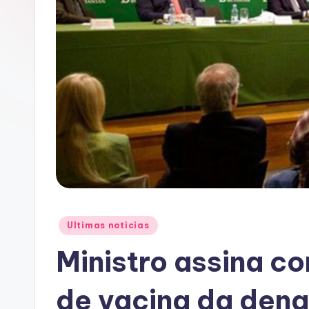
A
C
Posted
Ultimas noticias
in
Ministro assina c
de vacina da den