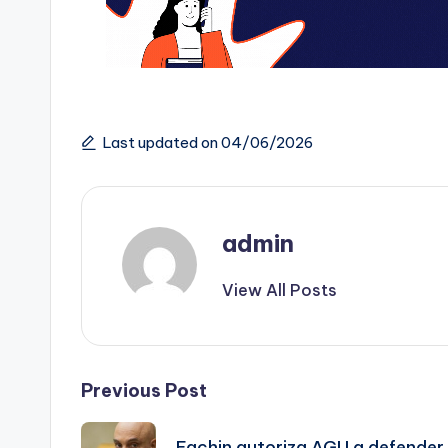
Last updated on 04/06/2026
admin
View All Posts
Post
Previous Post
Fachin autoriza AGU a defender