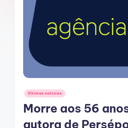
A
C
Posted
Ultimas noticias
in
Morre aos 56 anos
autora de Persépo