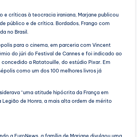
e críticas à teocracia iraniana, Marjane publicou
e público e de crítica. Bordados, Frango com
a no Brasil.
épolis para o cinema, em parceria com Vincent
io do júri do Festival de Cannes e foi indicado ao
concedido a Ratatouille, do estúdio Pixar. Em
épolis como um dos 100 melhores livros já
iderava “uma atitude hipócrita da França em
a Legião de Honra, a mais alta ordem de mérito
indo a EuroNews, a família de Marjane divulgou uma