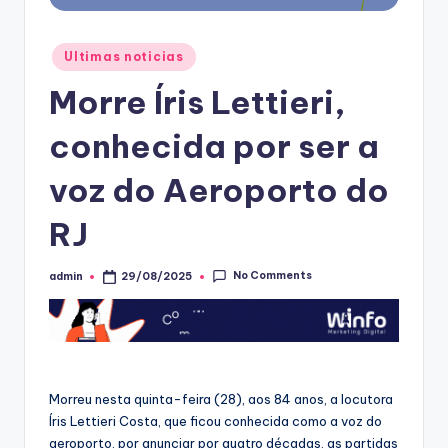
Posted
Ultimas noticias
in
Morre Íris Lettieri,
conhecida por ser a
voz do Aeroporto do
RJ
No Comments
admin
29/08/2025
Posted
by
Morreu nesta quinta-feira (28), aos 84 anos, a locutora
Íris Lettieri Costa, que ficou conhecida como a voz do
aeroporto, por anunciar por quatro décadas, as partidas