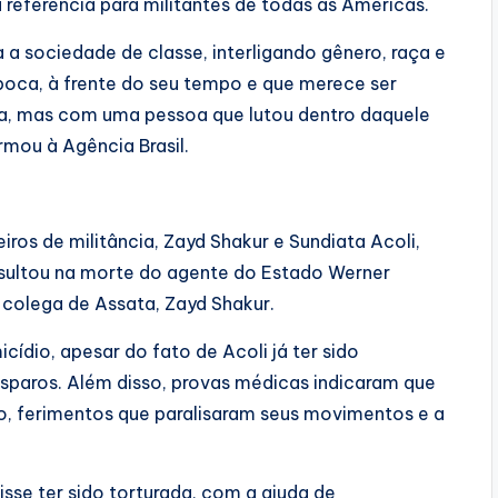
a referência para militantes de todas as Américas.
a a sociedade de classe, interligando gênero, raça e
poca, à frente do seu tempo e que merece ser
a, mas com uma pessoa que lutou dentro daquele
rmou à Agência Brasil.
ros de militância, Zayd Shakur e Sundiata Acoli,
esultou na morte do agente do Estado Werner
 colega de Assata, Zayd Shakur.
cídio, apesar do fato de Acoli já ter sido
sparos. Além disso, provas médicas indicaram que
o, ferimentos que paralisaram seus movimentos e a
isse ter sido torturada, com a ajuda de