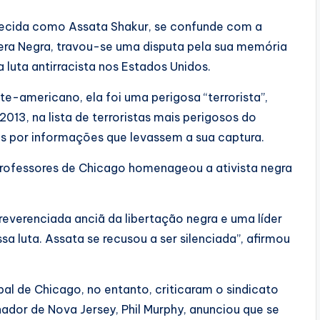
hecida como Assata Shakur, se confunde com a
tera Negra, travou-se uma disputa pela sua memória
a luta antirracista nos Estados Unidos.
rte-americano, ela foi uma perigosa “terrorista”,
2013, na lista de terroristas mais perigosos do
 por informações que levassem a sua captura.
Professores de Chicago homenageou a ativista negra
 reverenciada anciã da libertação negra e uma líder
sa luta. Assata se recusou a ser silenciada”, afirmou
l de Chicago, no entanto, criticaram o sindicato
dor de Nova Jersey, Phil Murphy, anunciou que se