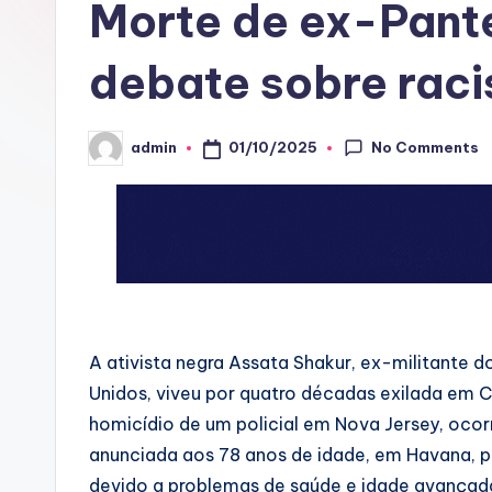
Morte de ex-Pant
A
C
debate sobre rac
No Comments
01/10/2025
admin
Posted
by
A ativista negra Assata Shakur, ex-militante
Unidos, viveu por quatro décadas exilada em 
homicídio de um policial em Nova Jersey, oco
anunciada aos 78 anos de idade, em Havana, pe
devido a problemas de saúde e idade avança