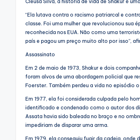
Cleusa Silva, a história de vida de Shakur é um
“Ela lutava contra o racismo patriarcal e contr
classe. Foi uma mulher que revolucionou sua é
reconhecida nos EUA. Não como uma terrorist
país e pagou um preço muito alto por isso”, afi
Assassinato
Em 2 de maio de 1973, Shakur e dois companhei
foram alvos de uma abordagem policial que r
Foerster. Também perdeu a vida no episódio o
Em 1977, ela foi considerada culpada pelo homi
identificado e condenado como o autor dos di
Assata havia sido baleada no braço e no ombr
impediriam de disparar uma arma.
Em 1979, ela conseguiu fugir da cadeia, onde d