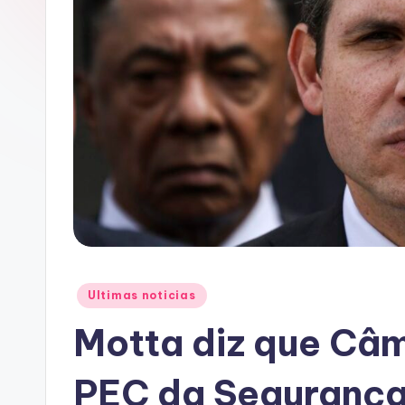
A
C
Posted
Ultimas noticias
in
Motta diz que Câm
PEC da Segurança