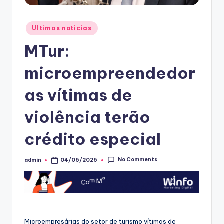
Posted
Ultimas noticias
in
MTur:
microempreendedor
as vítimas de
violência terão
crédito especial
No Comments
admin
04/06/2026
Posted
by
Microempresárias do setor de turismo vítimas de