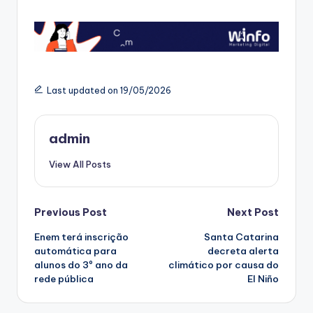
Last updated on 19/05/2026
admin
View All Posts
Post
Previous Post
Next Post
Enem terá inscrição
Santa Catarina
navigation
automática para
decreta alerta
alunos do 3º ano da
climático por causa do
rede pública
El Niño