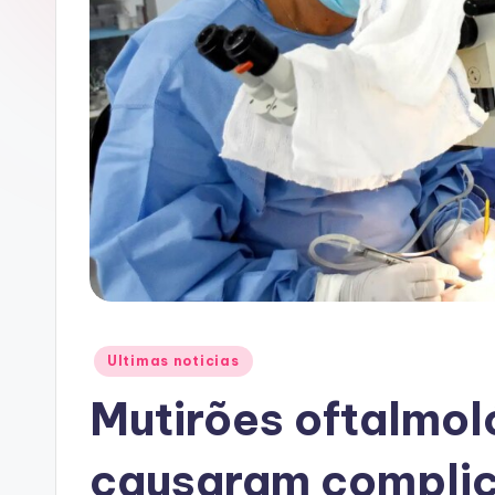
A
C
Posted
Ultimas noticias
in
Mutirões oftalmol
causaram compli