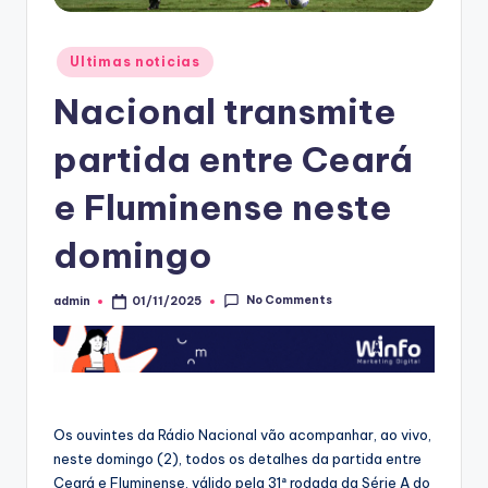
Posted
Ultimas noticias
in
Nacional transmite
partida entre Ceará
e Fluminense neste
domingo
No Comments
admin
01/11/2025
Posted
by
Os ouvintes da Rádio Nacional vão acompanhar, ao vivo,
neste domingo (2), todos os detalhes da partida entre
Ceará e Fluminense, válido pela 31ª rodada da Série A do