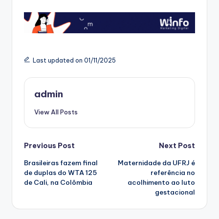
Last updated on 01/11/2025
admin
View All Posts
Post
Previous Post
Next Post
Brasileiras fazem final
Maternidade da UFRJ é
navigation
de duplas do WTA 125
referência no
de Cali, na Colômbia
acolhimento ao luto
gestacional