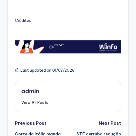
Créditos
Last updated on 01/07/2026
admin
View All Posts
Post
Previous Post
Next Post
Corte da Itália manda
STF derruba redução