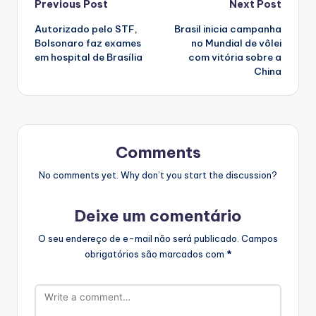
Post
Previous Post
Next Post
Autorizado pelo STF,
Brasil inicia campanha
navigation
Bolsonaro faz exames
no Mundial de vôlei
em hospital de Brasília
com vitória sobre a
China
Comments
No comments yet. Why don’t you start the discussion?
Deixe um comentário
O seu endereço de e-mail não será publicado.
Campos
obrigatórios são marcados com
*