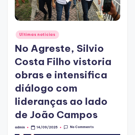
Posted
Ultimas noticias
in
No Agreste, Silvio
Costa Filho vistoria
obras e intensifica
diálogo com
lideranças ao lado
de João Campos
No Comments
admin
14/09/2025
Posted
by