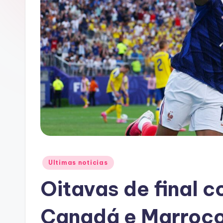
A
C
Posted
Ultimas noticias
in
Oitavas de final
Canadá e Marroco