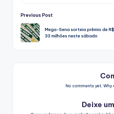
Post
Previous Post
navigation
Mega-Sena sorteia prêmio de R
33 milhões neste sábado
Co
No comments yet. Why do
Deixe um