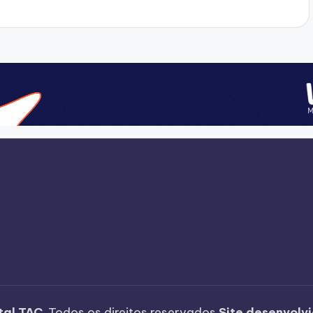
tal TAC
. Todos os direitos reservados
Site desenvolv