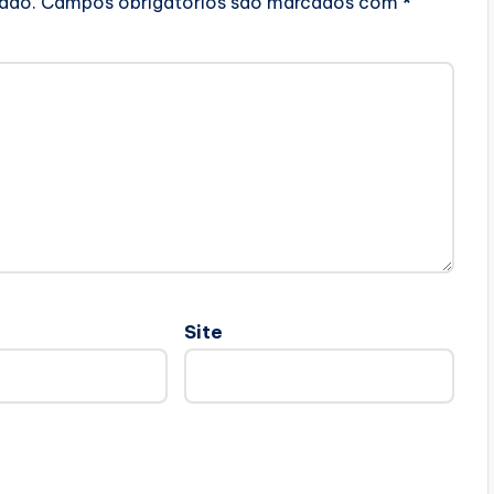
cado.
Campos obrigatórios são marcados com
*
Site