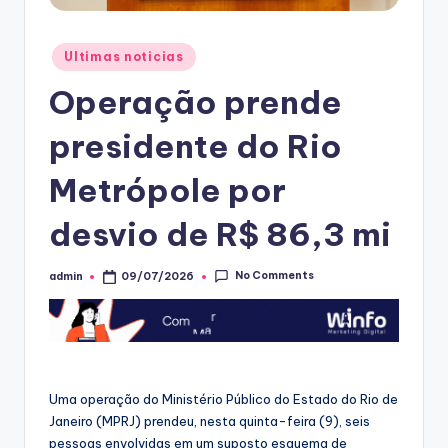
Posted
Ultimas noticias
in
Operação prende
presidente do Rio
Metrópole por
desvio de R$ 86,3 mi
No Comments
admin
09/07/2026
Posted
by
Uma operação do Ministério Público do Estado do Rio de
Janeiro (MPRJ) prendeu, nesta quinta-feira (9), seis
pessoas envolvidas em um suposto esquema de