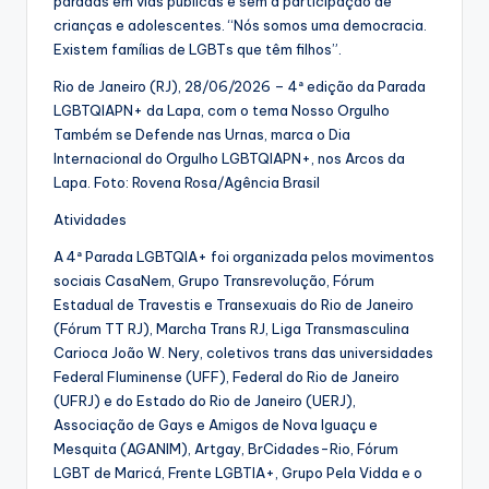
paradas em vias públicas e sem a participação de
crianças e adolescentes. “Nós somos uma democracia.
Existem famílias de LGBTs que têm filhos”.
Rio de Janeiro (RJ), 28/06/2026 – 4ª edição da Parada
LGBTQIAPN+ da Lapa, com o tema Nosso Orgulho
Também se Defende nas Urnas, marca o Dia
Internacional do Orgulho LGBTQIAPN+, nos Arcos da
Lapa. Foto: Rovena Rosa/Agência Brasil
Atividades
A 4ª Parada LGBTQIA+ foi organizada pelos movimentos
sociais CasaNem, Grupo Transrevolução, Fórum
Estadual de Travestis e Transexuais do Rio de Janeiro
(Fórum TT RJ), Marcha Trans RJ, Liga Transmasculina
Carioca João W. Nery, coletivos trans das universidades
Federal Fluminense (UFF), Federal do Rio de Janeiro
(UFRJ) e do Estado do Rio de Janeiro (UERJ),
Associação de Gays e Amigos de Nova Iguaçu e
Mesquita (AGANIM), Artgay, BrCidades-Rio, Fórum
LGBT de Maricá, Frente LGBTIA+, Grupo Pela Vidda e o