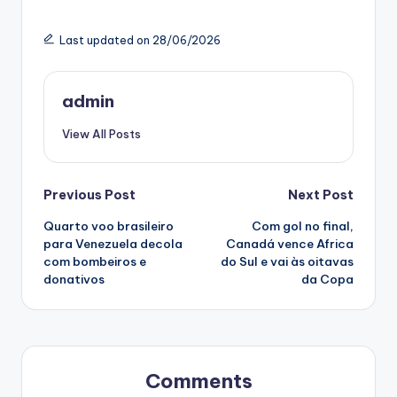
Last updated on 28/06/2026
admin
View All Posts
Post
Previous Post
Next Post
Quarto voo brasileiro
Com gol no final,
navigation
para Venezuela decola
Canadá vence Africa
com bombeiros e
do Sul e vai às oitavas
donativos
da Copa
Comments