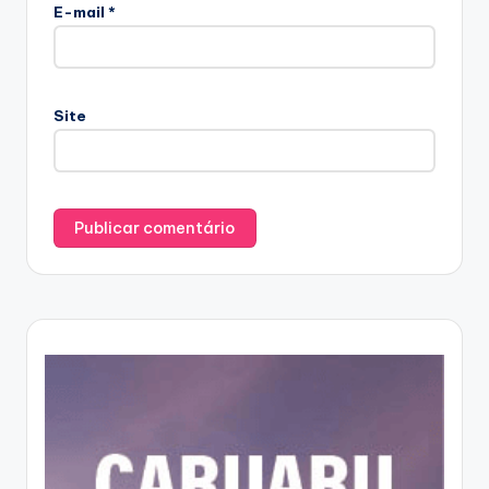
E-mail
*
Site