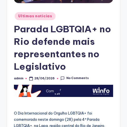
Posted
Ultimas noticias
in
Parada LGBTQIA+ no
Rio defende mais
representantes no
Legislativo
No Comments
admin
28/06/2026
Posted
by
O Dia Internacional do Orgulho LGBTQIA+ foi
comemorado neste domingo (28) pela 4ª Parada
LGBTQIA+, na Lapa, região central do Rio de Janeiro,