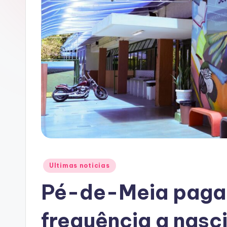
A
C
Posted
Ultimas noticias
in
Pé-de-Meia paga 
frequência a nasci