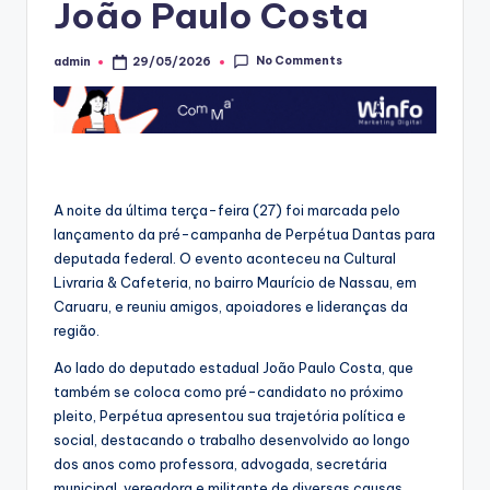
João Paulo Costa
No Comments
admin
29/05/2026
Posted
by
A noite da última terça-feira (27) foi marcada pelo
lançamento da pré-campanha de Perpétua Dantas para
deputada federal. O evento aconteceu na Cultural
Livraria & Cafeteria, no bairro Maurício de Nassau, em
Caruaru, e reuniu amigos, apoiadores e lideranças da
região.
Ao lado do deputado estadual João Paulo Costa, que
também se coloca como pré-candidato no próximo
pleito, Perpétua apresentou sua trajetória política e
social, destacando o trabalho desenvolvido ao longo
dos anos como professora, advogada, secretária
municipal, vereadora e militante de diversas causas