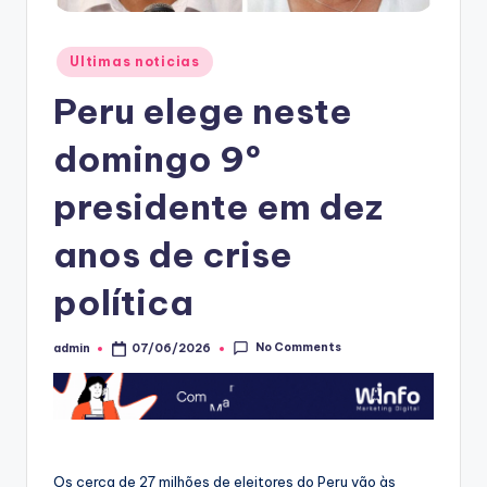
Posted
Ultimas noticias
in
Peru elege neste
domingo 9º
presidente em dez
anos de crise
política
No Comments
admin
07/06/2026
Posted
by
Os cerca de 27 milhões de eleitores do Peru vão às