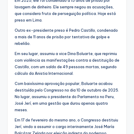
Em 2025, ele foi condenado a 15 anos de prisão por
lavagem de dinheiro. Ele sempre negou as acusações,
que considera fruto de perseguição política. Hoje está
preso em Lima.
Outro ex-presidente preso é Pedro Castillo, condenado
a mais de 11 anos de prisão por tentativa de golpe e
rebelião.
Em seu lugar, assumiu a vice Dina Boluarte, que reprimiu
com violência as manifestações contra a destituição de
Castillo, com um saldo de 49 pessoas mortas, segundo
cálculo da Anistia Internacional.
Com baixíssima aprovação popular, Boluarte acabou
destituída pelo Congresso no dia 10 de outubro de 2025.
No lugar, assumiu o presidente do Parlamento no Peru,
José Jerí, em uma gestão que durou apenas quatro
meses.
Em 17 de fevereiro do mesmo ano, o Congresso destituiu
Jerí, vindo a assumir o cargo interinamente José María
Balcázar Zelada por eleição indireta do poderoso