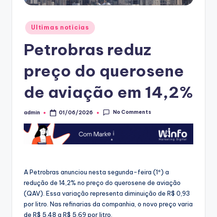
Posted
Ultimas noticias
in
Petrobras reduz
preço do querosene
de aviação em 14,2%
No Comments
admin
01/06/2026
Posted
by
A Petrobras anunciou nesta segunda-feira (1º) a
redução de 14,2% no preço do querosene de aviação
(QAV). Essa variação representa diminuição de R$ 0,93
por litro. Nas refinarias da companhia, o novo preço varia
de R$ 5,48 a R$ 5,69 por litro.