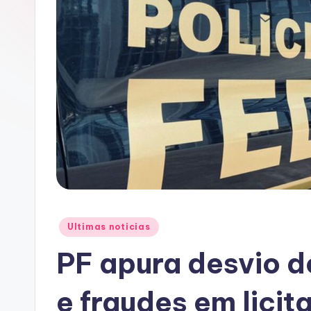
A
C
Posted
Ultimas noticias
in
PF apura desvio d
e fraudes em lici