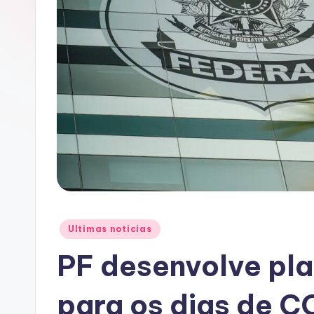
A
C
Posted
Ultimas noticias
in
PF desenvolve pl
para os dias de 