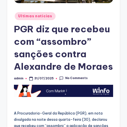
Posted
Ultimas noticias
in
PGR diz que recebeu
com “assombro”
sanções contra
Alexandre de Moraes
No Comments
admin
31/07/2025
Posted
by
A Procuradoria-Geral da República (PGR), em nota
divulgada na noite dessa quarta-feira (30), declarou
que recebeu com “assombro” a aplicação de sanções