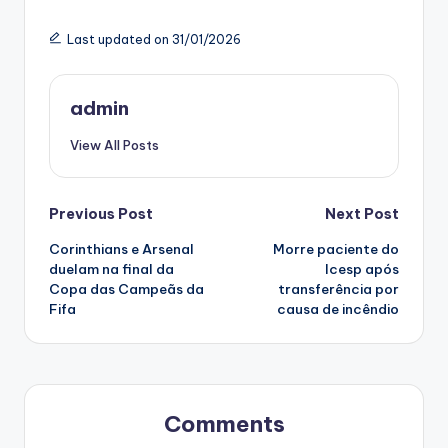
Last updated on 31/01/2026
admin
View All Posts
Post
Previous Post
Next Post
Corinthians e Arsenal
Morre paciente do
navigation
duelam na final da
Icesp após
Copa das Campeãs da
transferência por
Fifa
causa de incêndio
Comments