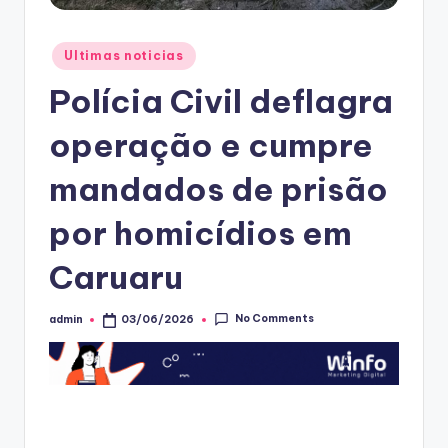
Posted
Ultimas noticias
in
Polícia Civil deflagra
operação e cumpre
mandados de prisão
por homicídios em
Caruaru
No Comments
admin
03/06/2026
Posted
by