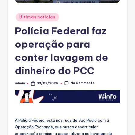
Posted
Ultimas noticias
in
Polícia Federal faz
operação para
conter lavagem de
dinheiro do PCC
No Comments
admin
03/07/2026
Posted
by
A Polícia Federal está nas ruas de São Paulo com a
Operação Exchange, que busca desarticular
organização criminosa especializada na lavagem de