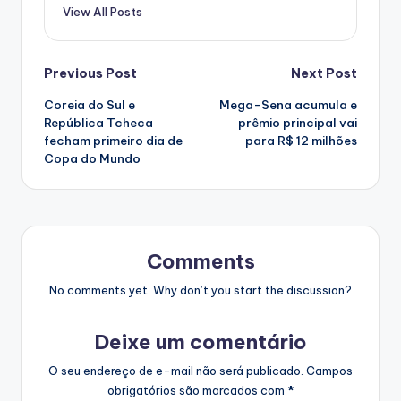
View All Posts
Post
Previous Post
Next Post
Coreia do Sul e
Mega-Sena acumula e
navigation
República Tcheca
prêmio principal vai
fecham primeiro dia de
para R$ 12 milhões
Copa do Mundo
Comments
No comments yet. Why don’t you start the discussion?
Deixe um comentário
O seu endereço de e-mail não será publicado.
Campos
obrigatórios são marcados com
*