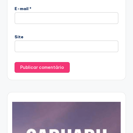
E-mail
*
Site