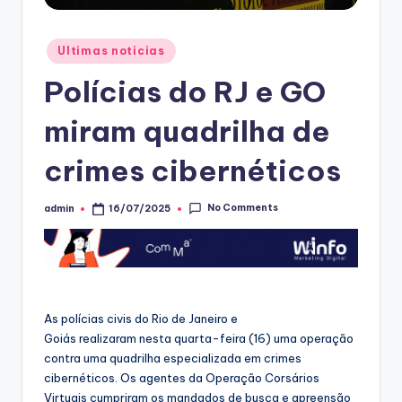
Posted
Ultimas noticias
in
Polícias do RJ e GO
miram quadrilha de
crimes cibernéticos
No Comments
admin
16/07/2025
Posted
by
As polícias civis do Rio de Janeiro e
Goiás realizaram nesta quarta-feira (16) uma operação
contra uma quadrilha especializada em crimes
cibernéticos. Os agentes da Operação Corsários
Virtuais cumpriram os mandados de busca e apreensão