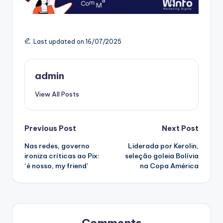
Last updated on 16/07/2025
admin
View All Posts
Post
Previous Post
Next Post
Nas redes, governo
Liderada por Kerolin,
navigation
ironiza críticas ao Pix:
seleção goleia Bolívia
‘é nosso, my friend’
na Copa América