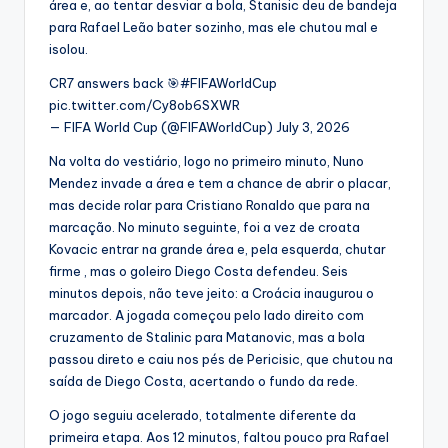
área e, ao tentar desviar a bola, Stanisic deu de bandeja
para Rafael Leão bater sozinho, mas ele chutou mal e
isolou.
CR7 answers back 🎯#FIFAWorldCup
pic.twitter.com/Cy8ob6SXWR
— FIFA World Cup (@FIFAWorldCup) July 3, 2026
Na volta do vestiário, logo no primeiro minuto, Nuno
Mendez invade a área e tem a chance de abrir o placar,
mas decide rolar para Cristiano Ronaldo que para na
marcação. No minuto seguinte, foi a vez de croata
Kovacic entrar na grande área e, pela esquerda, chutar
firme , mas o goleiro Diego Costa defendeu. Seis
minutos depois, não teve jeito: a Croácia inaugurou o
marcador. A jogada começou pelo lado direito com
cruzamento de Stalinic para Matanovic, mas a bola
passou direto e caiu nos pés de Pericisic, que chutou na
saída de Diego Costa, acertando o fundo da rede.
O jogo seguiu acelerado, totalmente diferente da
primeira etapa. Aos 12 minutos, faltou pouco pra Rafael