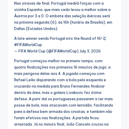
Nas oitavas de final, Portugal medirá forças com a
vizinha Espanha, que mais cedo levou a melhor sobre a
Áustria por 3 a 0. O embate das seleçõs ibéricas será
na próxima segunda (6), às 16h (horário de Brasília), em
Dallas (Estados Unidos).
A late winner sends Portugal into the Round of 16! 👏
#FIFAWorldCup
— FIFA World Cup (@FIFAWorldCup) July 3, 2026
Portugal começou melhor no primeiro tempo, com
quatro finalizações nos primeiros 16 minutos de jogo, a
mais perigosa delas aos 4. A jogada começou com
Rafael Leão disparando com a bola pela esquerda e
cruzando na medida para Bruno Fernandes finalizar
dentro da área, mas o goleiro Livakovic fez ótima
defesa. A parir daí os portugueses passaram a ter mais
posse de bola, mas atacavam com lentidão, facilitando
para a defesa bem armada dos croatas, e também não
foram efetivos nas finalizações. A partida ficou
arrastada. Já no minuto final, João Cancelo cruzou na