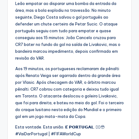
Leão empatar ao disparar uma bomba da entrada da
área, mas a bola explodiu no travessão. No minuto
seguinte, Diego Costa salvou o gol português ao
defender um chute certeiro de Petar Sucic. O ataque
português seguiu com tudo para empatar e quase
conseguiu aos 15 minutos: João Cancelo cruzou para
CR7 bater no fundo do gol na saída de Livakovic, mas o
bandeira marcou impedimento, depois confirmado em
revisão do VAR.
Aos 19 minutos, os portugueses reclamaram de pênalti
após Renato Veiga ser agarrado dentro da grande área
por Vlasic. Após checagem do VAR, o árbitro marcou
pênalti. CR7 cobrou com categoria e deixou tudo igual
em Toronto. O atacante deslocou o goleiro Livakovic,
que foi para direita, e bateu no meio do gol. Foi o terceiro
do craque lusitano nesta edição do Mundial e o primeiro
gol em um jogo mata-mata da Copa.
Esta vontade. Esta união. 𝗘́ 𝗣𝗢𝗥𝗧𝗨𝗚𝗔𝗟. ❤️‍🔥🥹
#VaiDarPortugal | #FIFAWorldCup