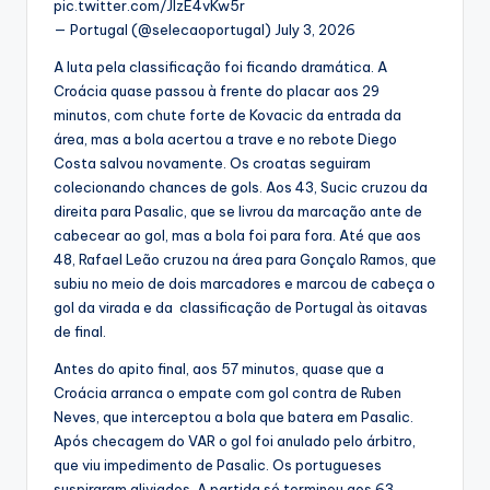
pic.twitter.com/JlzE4vKw5r
— Portugal (@selecaoportugal) July 3, 2026
A luta pela classificação foi ficando dramática. A
Croácia quase passou à frente do placar aos 29
minutos, com chute forte de Kovacic da entrada da
área, mas a bola acertou a trave e no rebote Diego
Costa salvou novamente. Os croatas seguiram
colecionando chances de gols. Aos 43, Sucic cruzou da
direita para Pasalic, que se livrou da marcação ante de
cabecear ao gol, mas a bola foi para fora. Até que aos
48, Rafael Leão cruzou na área para Gonçalo Ramos, que
subiu no meio de dois marcadores e marcou de cabeça o
gol da virada e da classificação de Portugal às oitavas
de final.
Antes do apito final, aos 57 minutos, quase que a
Croácia arranca o empate com gol contra de Ruben
Neves, que interceptou a bola que batera em Pasalic.
Após checagem do VAR o gol foi anulado pelo árbitro,
que viu impedimento de Pasalic. Os portugueses
suspiraram aliviados. A partida só terminou aos 63