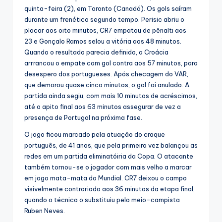
quinta-feira (2), em Toronto (Canadá). Os gols saíram
durante um frenético segundo tempo. Perisic abriu o
placar aos oito minutos, CR7 empatou de pênalti aos
23 e Gonçalo Ramos selou a vitória aos 48 minutos.
Quando o resultado parecia definido, a Croácia
arrrancou o empate com gol contra aos 57 minutos, para
desespero dos portugueses. Após checagem do VAR,
que demorou quase cinco minutos, o gol foi anulado. A
partida ainda segiu, com mais 10 minutos de acréscimos,
até o apito final aos 63 minutos assegurar de vez a
presença de Portugal na próxima fase.
O jogo ficou marcado pela atuação do craque
português, de 41 anos, que pela primeira vez balançou as
redes em um partida eliminatóiria da Copa. O atacante
também tornou-se o jogador com mais velho a marcar
em jogo mata-mata do Mundial. CR7 deixou o campo
visivelmente contrariado aos 36 minutos da etapa final,
quando o técnico o substituiu pelo meio-campista
Ruben Neves.