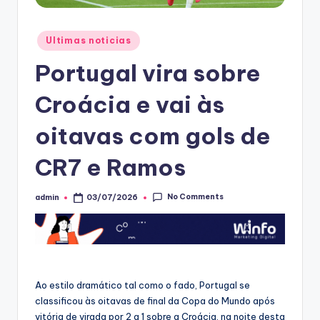
Posted
Ultimas noticias
in
Portugal vira sobre
Croácia e vai às
oitavas com gols de
CR7 e Ramos
No Comments
admin
03/07/2026
Posted
by
Ao estilo dramático tal como o fado, Portugal se
classificou às oitavas de final da Copa do Mundo após
vitória de virada por 2 a 1 sobre a Croácia, na noite desta