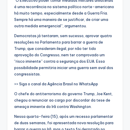
“O Executivo poder tomar medidas militares unilaterais
é uma recorrência no sistema político norte-americano
há muito tempo, especialmente desde a Guerra Fria.
Sempre há uma maneira de se justificar, de criar uma
outra medida emergencial”, argumentou.
Democratas já tentaram, sem sucesso, aprovar quatro
resoluções no Parlamento para barrar a guerra de
Trump, que consideram ilegal, por não ter tido
aprovação do Congresso, nem ter comprovado um
“risco iminente” contra a segurança dos EUA. Essa
possibilidade permitiria iniciar uma guerra sem aval dos
congressistas.
>> Siga o canal da Agência Brasil no WhatsApp
O chefe do antiterrorismo do governo Trump, Joe Kent,
chegou a renunciar ao cargo por discordar da tese de
ameaça iminente do Irã contra Washington.
Nessa quarta-feira (15), após um recesso parlamentar
de duas semanas, foi apresentada nova resolução para
barrar a guerra no Irã, mas o texto foi derrotado no