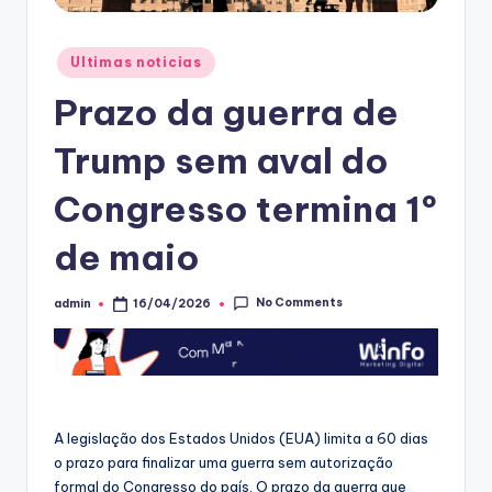
Posted
Ultimas noticias
in
Prazo da guerra de
Trump sem aval do
Congresso termina 1º
de maio
No Comments
admin
16/04/2026
Posted
by
A legislação dos Estados Unidos (EUA) limita a 60 dias
o prazo para finalizar uma guerra sem autorização
formal do Congresso do país. O prazo da guerra que