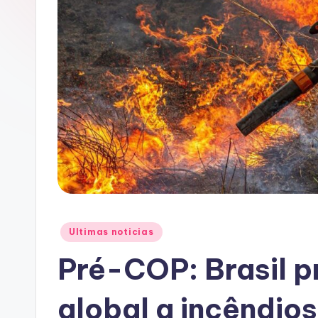
A
C
Posted
Ultimas noticias
in
Pré-COP: Brasil p
global a incêndios