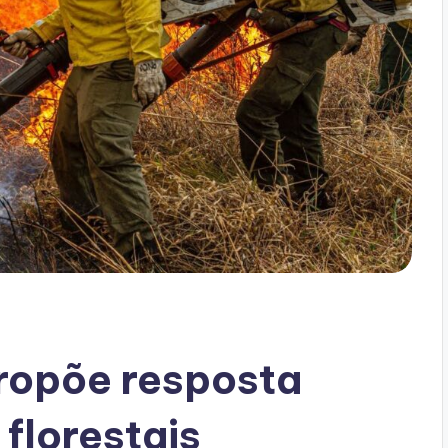
ropõe resposta
 florestais