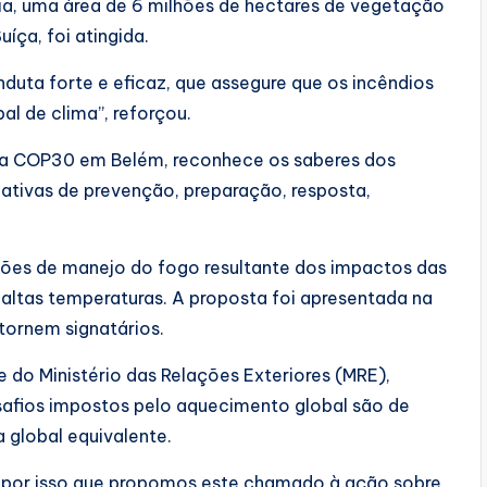
a, uma área de 6 milhões de hectares de vegetação
íça, foi atingida.
duta forte e eficaz, que assegure que os incêndios
al de clima”, reforçou.
na COP30 em Belém, reconhece os saberes dos
iativas de prevenção, preparação, resposta,
ções de manejo do fogo resultante dos impactos das
ltas temperaturas. A proposta foi apresentada na
tornem signatários.
 do Ministério das Relações Exteriores (MRE),
safios impostos pelo aquecimento global são de
 global equivalente.
 por isso que propomos este chamado à ação sobre