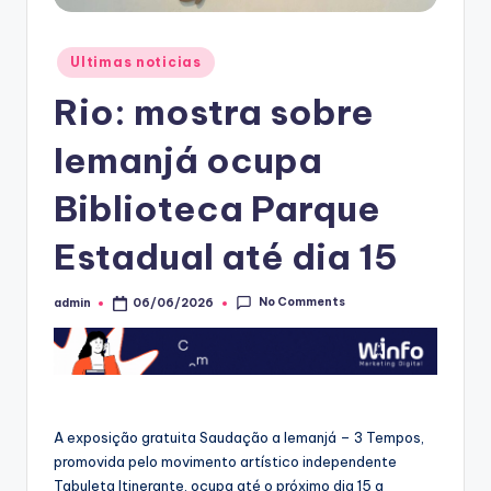
Posted
Ultimas noticias
in
Rio: mostra sobre
Iemanjá ocupa
Biblioteca Parque
Estadual até dia 15
No Comments
admin
06/06/2026
Posted
by
A exposição gratuita Saudação a Iemanjá – 3 Tempos,
promovida pelo movimento artístico independente
Tabuleta Itinerante, ocupa até o próximo dia 15 a