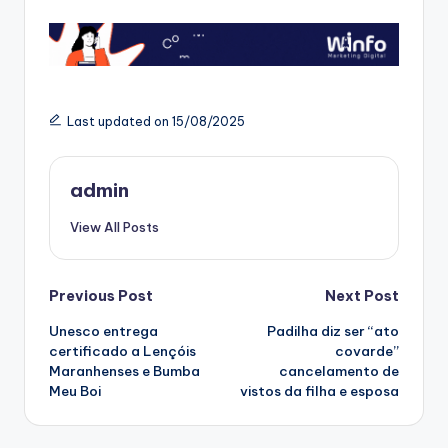
Last updated on 15/08/2025
admin
View All Posts
Post
Previous Post
Next Post
Unesco entrega
Padilha diz ser “ato
navigation
certificado a Lençóis
covarde”
Maranhenses e Bumba
cancelamento de
Meu Boi
vistos da filha e esposa