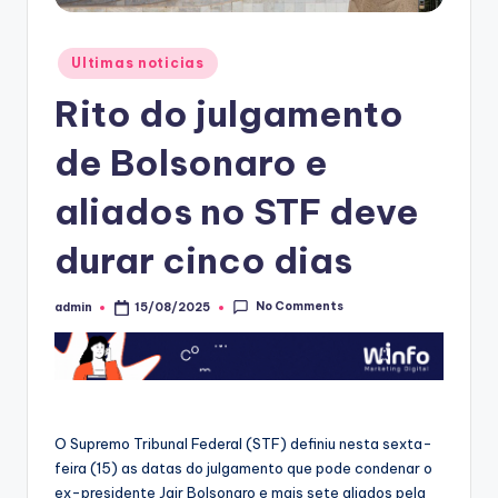
Posted
Ultimas noticias
in
Rito do julgamento
de Bolsonaro e
aliados no STF deve
durar cinco dias
No Comments
admin
15/08/2025
Posted
by
O Supremo Tribunal Federal (STF) definiu nesta sexta-
feira (15) as datas do julgamento que pode condenar o
ex-presidente Jair Bolsonaro e mais sete aliados pela