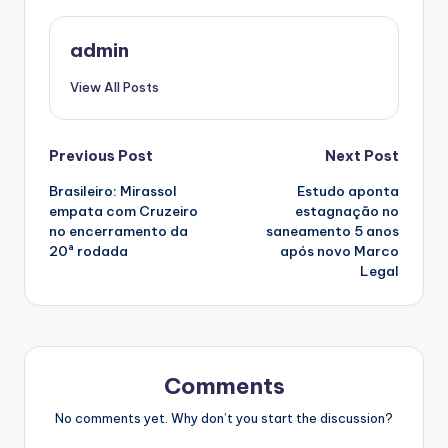
admin
View All Posts
Post
Previous Post
Next Post
Brasileiro: Mirassol
Estudo aponta
navigation
empata com Cruzeiro
estagnação no
no encerramento da
saneamento 5 anos
20ª rodada
após novo Marco
Legal
Comments
No comments yet. Why don’t you start the discussion?