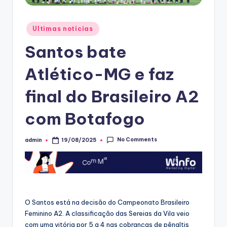
Posted
Ultimas noticias
in
Santos bate
Atlético-MG e faz
final do Brasileiro A2
com Botafogo
No Comments
admin
19/08/2025
Posted
by
O Santos está na decisão do Campeonato Brasileiro
Feminino A2. A classificação das Sereias da Vila veio
com uma vitória por 5 a 4 nas cobranças de pênaltis