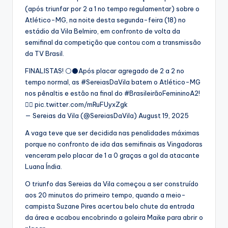
(após triunfar por 2 a 1 no tempo regulamentar) sobre o
Atlético-MG, na noite desta segunda-feira (18) no
estádio da Vila Belmiro, em confronto de volta da
semifinal da competição que contou com a transmissão
da TV Brasil.
FINALISTAS! ⚪️⚫️Após placar agregado de 2 a 2 no
tempo normal, as #SereiasDaVila batem o Atlético-MG
nos pênaltis e estão na final do #BrasileirãoFemininoA2!
🧜‍♀️ pic.twitter.com/mRuFUyxZgk
— Sereias da Vila (@SereiasDaVila) August 19, 2025
A vaga teve que ser decidida nas penalidades máximas
porque no confronto de ida das semifinais as Vingadoras
venceram pelo placar de 1 a 0 graças a gol da atacante
Luana Índia.
O triunfo das Sereias da Vila começou a ser construído
aos 20 minutos do primeiro tempo, quando a meio-
campista Suzane Pires acertou belo chute da entrada
da área e acabou encobrindo a goleira Maike para abrir o