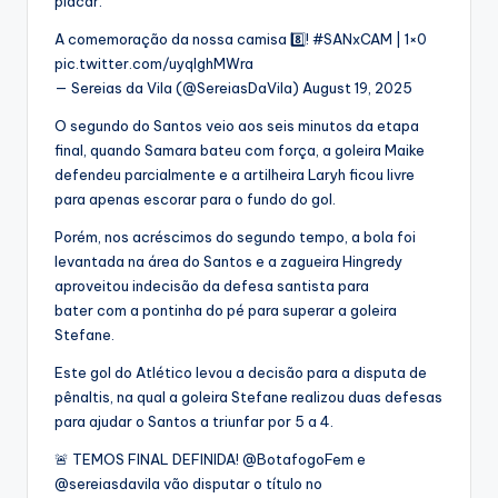
placar.
A comemoração da nossa camisa 8️⃣! #SANxCAM | 1×0
pic.twitter.com/uyqIghMWra
— Sereias da Vila (@SereiasDaVila) August 19, 2025
O segundo do Santos veio aos seis minutos da etapa
final, quando Samara bateu com força, a goleira Maike
defendeu parcialmente e a artilheira Laryh ficou livre
para apenas escorar para o fundo do gol.
Porém, nos acréscimos do segundo tempo, a bola foi
levantada na área do Santos e a zagueira Hingredy
aproveitou indecisão da defesa santista para
bater com a pontinha do pé para superar a goleira
Stefane.
Este gol do Atlético levou a decisão para a disputa de
pênaltis, na qual a goleira Stefane realizou duas defesas
para ajudar o Santos a triunfar por 5 a 4.
🚨 TEMOS FINAL DEFINIDA! @BotafogoFem e
@sereiasdavila vão disputar o título no