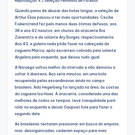
Reprodução X / Seleção Feminina de Futebol
Quando parou de abusar das bolas longas, a seleção de
Arthur Elias passou a ter mais oportunidades. Cecilie
Fiskerstrand fez pelo menos duas ótimas defesas, aos
38 e aos 42 minutos, em chutes da atacante Bia
Zaneratto e da volante Ary Borges, respectivamente.
Aos 43, a goleira nada pôde fazer na cabeçada da
zagueira Mariza, após escanteio cobrado pela volante
Angelina pela esquerda, que deixou tudo igual.
A Noruega voltou melhor do intervalo e não demorou a
voltar à dianteira. Aos sete minutos, em uma bola
recuperada pelas escandinavas ainda no campo
brasileiro, Ada Hegerberg foi lançada na área, às costas
da zagueira Isa Haas. A atacante, considerada uma das
melhores de todos os tempos, teve tranquilidade para
rolar na esquerda e deixar Gaupset livre para fazer o
segundo dela.
As brasileiras tentaram pressionar em busca do empate,
mas, desorganizadas, cederam espaço para mais