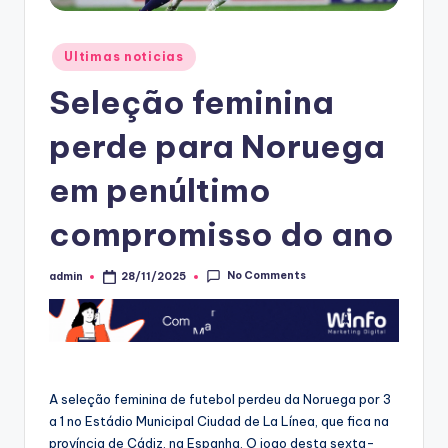
Posted
Ultimas noticias
in
Seleção feminina
perde para Noruega
em penúltimo
compromisso do ano
No Comments
admin
28/11/2025
Posted
by
A seleção feminina de futebol perdeu da Noruega por 3
a 1 no Estádio Municipal Ciudad de La Línea, que fica na
província de Cádiz, na Espanha. O jogo desta sexta-