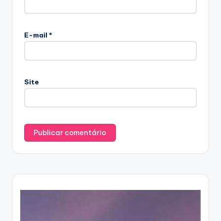
E-mail
*
Site