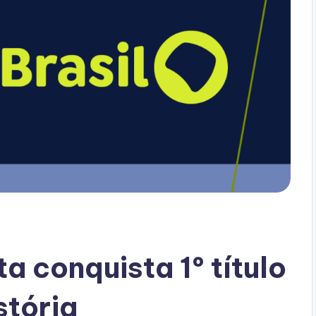
ta conquista 1º título
stória