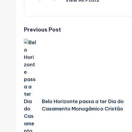
View All Posts
Post
Previous Post
navigation
Belo Horizonte passa a ter Dia do
Casamento Monogâmico Cristão