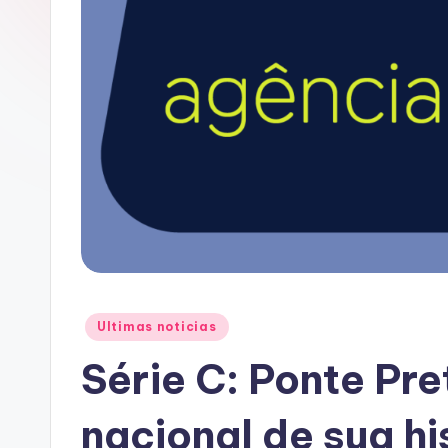
A
C
Posted
Ultimas noticias
in
Série C: Ponte Pre
nacional de sua hi