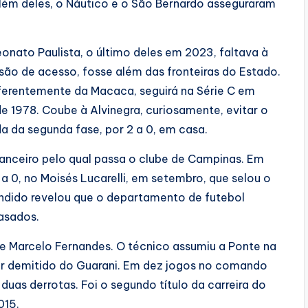
Além deles, o Náutico e o São Bernardo asseguraram
onato Paulista, o último deles em 2023, faltava à
o de acesso, fosse além das fronteiras do Estado.
iferentemente da Macaca, seguirá na Série C em
de 1978. Coube à Alvinegra, curiosamente, evitar o
a da segunda fase, por 2 a 0, em casa.
nanceiro pelo qual passa o clube de Campinas. Em
1 a 0, no Moisés Lucarelli, em setembro, que selou o
ândido revelou que o departamento de futebol
asados.
e Marcelo Fernandes. O técnico assumiu a Ponte na
 ser demitido do Guarani. Em dez jogos no comando
 duas derrotas. Foi o segundo título da carreira do
015.