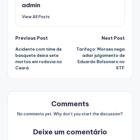
admin
View All Posts
Post
Previous Post
Next Post
Acidente com time de
Tarifaço: Moraes nega
navigation
basquete deixa sete
adiar julgamento de
mortos em rodovia no
Eduardo Bolsonaro no
Ceará
STF
Comments
No comments yet. Why don’t you start the discussion?
Deixe um comentário