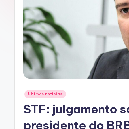
A
C
Posted
Ultimas noticias
in
STF: julgamento s
presidente do BR