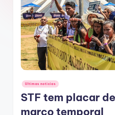
A
C
Posted
Ultimas noticias
in
STF tem placar de
marco temporal