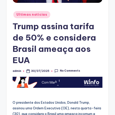
Posted
Ultimas noticias
in
Trump assina tarifa
de 50% e considera
Brasil ameaça aos
EUA
No Comments
admin
30/07/2025
Posted
by
O presidente dos Estados Unidos, Donald Trump,
assinou uma Ordem Executiva (OE), nesta quarta-feira
(30), que considera o Brasil uma ameaça incomum e