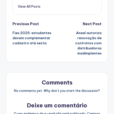
View All Posts
Post
Previous Post
Next Post
Fies 2025: estudantes
Aneel autoriza
navigation
devem complementar
renovação de
cadastro até sexta
contratos com
distribuidoras
inadimplentes
Comments
No comments yet. Why don’t you start the discussion?
Deixe um comentário
O seu endereço de e-mail não será publicado.
Campos