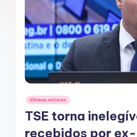
A
C
Posted
Ultimas noticias
in
TSE torna inelegív
recebidos por ex