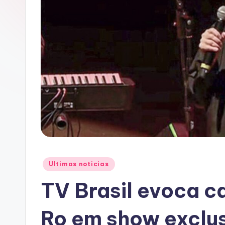
A
C
Posted
Ultimas noticias
in
TV Brasil evoca c
Ro em show exclu